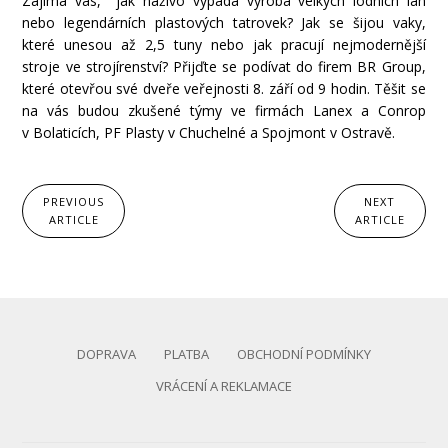
Zajímá vás, jak naživo vypadá výroba velkých lodních lan
nebo legendárních plastových tatrovek? Jak se šijou vaky,
které unesou až 2,5 tuny nebo jak pracují nejmodernější
stroje ve strojírenství? Přijďte se podívat do firem BR Group,
které otevřou své dveře veřejnosti 8. září od 9 hodin. Těšit se
na vás budou zkušené týmy ve firmách Lanex a Conrop
v Bolaticích, PF Plasty v Chuchelné a Spojmont v Ostravě.
PREVIOUS
NEXT
ARTICLE
ARTICLE
DOPRAVA
PLATBA
OBCHODNÍ PODMÍNKY
VRÁCENÍ A REKLAMACE