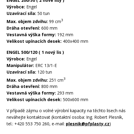
ENGEL 200/50 ( 2 nové lisy )
Výrobce:
Engel
Uzavírací síla:
50 tun
3
Max. objem zdvihu:
99 cm
Dráha otevření:
600 mm
Vestavná výška formy:
192 mm
Velikost upínacích desek:
400x400 mm
ENGEL 500/120 ( 1 nový lis )
Výrobce:
Engel
Manipulátor:
ERC 13/1-E
Uzavírací síla:
120 tun
3
Max. objem zdvihu:
251 cm
Dráha otevření:
800 mm
Vestavná výška formy:
293 mm
Velikost upínacích desek:
500x600 mm
V případě zájmu o volné výrobní kapacity na těchto lisech nás
neváhejte kontaktovat (kontaktní osoba: Ing. Robert Plesník,
tel.: +420 553 750 260, e-mail:
plesnik@pfplasty.cz
)