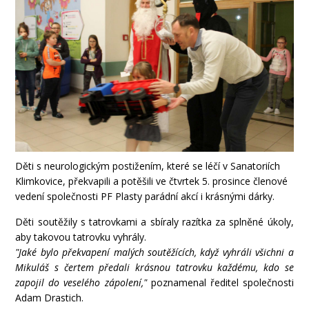
Děti s neurologickým postižením, které se léčí v Sanatoriích
Klimkovice, překvapili a potěšili ve čtvrtek 5. prosince členové
vedení společnosti PF Plasty parádní akcí i krásnými dárky.
Děti soutěžily s tatrovkami a sbíraly razítka za splněné úkoly,
aby takovou tatrovku vyhrály.
"Jaké bylo překvapení malých soutěžících, když vyhráli všichni a
Mikuláš s čertem předali krásnou tatrovku každému, kdo se
zapojil do veselého zápolení,"
poznamenal ředitel společnosti
Adam Drastich.