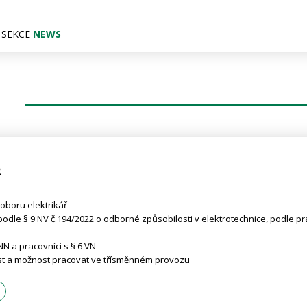
O SEKCE
NEWS
Ř
ÁŘ - ZÁMEČNÍK
oboru elektrikář
ve strojírenském/technickém oboru, v oboru zámečník
odle § 9 NV č.194/2022 o odborné způsobilosti v elektrotechnice, podle pr
entace ve strojní technické výkresové dokumentaci
ydrauliky
N a pracovníci s § 6 VN
praxe na obdobné pozici
t a možnost pracovat ve třísměnném provozu
t a možnost pracovat ve třísměnném provozu