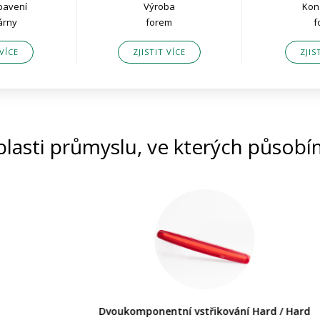
ybavení
Výroba
Kon
árny
forem
f
 VÍCE
ZJISTIT VÍCE
ZJIS
lasti průmyslu, ve kterých působ
Dvoukomponentní vstřikování Hard / Hard