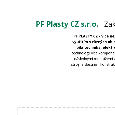
PF Plasty CZ s.r.o.
- Za
PF PLASTY CZ - více ne
využitím v různých obl
bílá technika, elekt
technologii více komponen
následnými montážemi a
stroji, s vlastním konstr