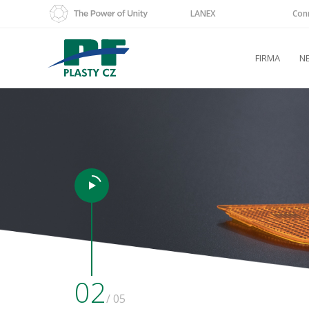
LANEX
Con
FIRMA
N
02
/ 05