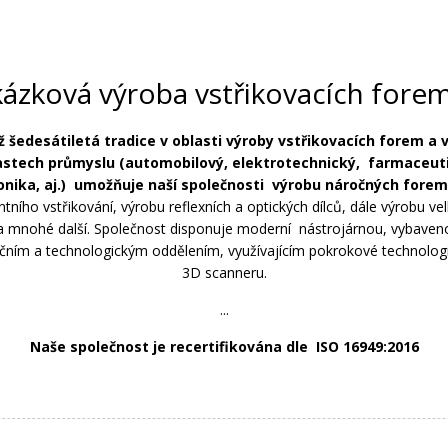
kázková výroba vstřikovacích forem
ž šedesátiletá tradice
v oblasti výroby vstřikovacích forem a 
astech průmyslu (automobilový, elektrotechnický, farmaceuti
ronika, aj.) umožňuje naší společnosti výrobu náročných forem
tního vstřikování, výrobu reflexních a optických dílců, dále výrobu ve
 mnohé další. Společnost disponuje moderní nástrojárnou, vybave
ukčním a technologickým oddělením, využívajícím pokrokové technologi
3D scanneru.
...
Naše společnost je recertifikována dle
ISO 16949:2016