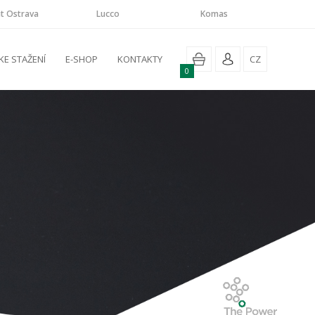
t Ostrava
Lucco
Komas
KE STAŽENÍ
E-SHOP
KONTAKTY
CZ
0