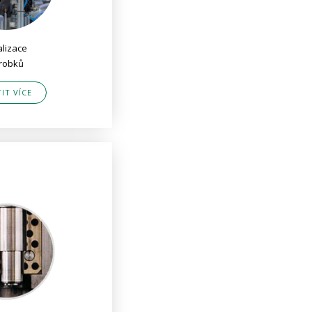
alizace
robků
TIT VÍCE