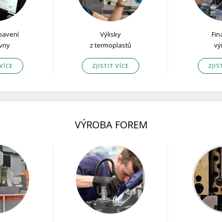
ybavení
Výlisky
Fin
ovny
z termoplastů
vý
 VÍCE
ZJISTIT VÍCE
ZJIS
VÝROBA FOREM