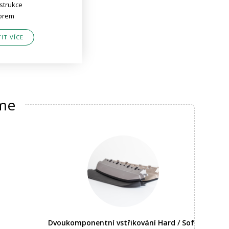
strukce
orem
TIT VÍCE
íme
Dvoukomponentní vstřikování Hard / Soft