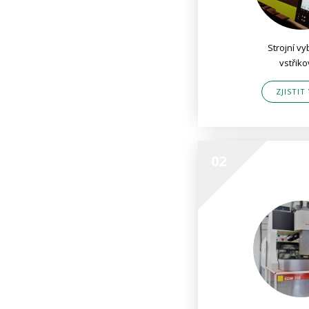
Strojní v
vstřik
ZJISTIT
02