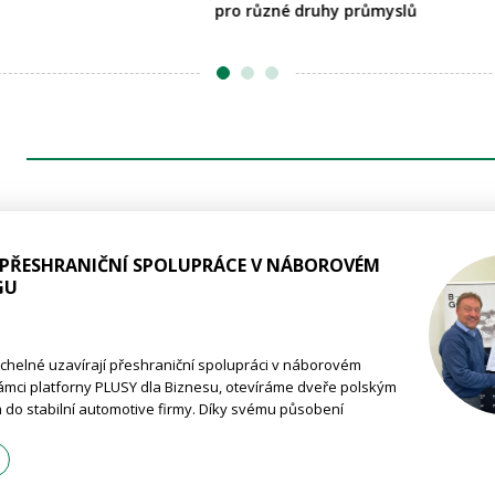
pro různé druhy průmyslů
: PŘESHRANIČNÍ SPOLUPRÁCE V NÁBOROVÉM
GU
uchelné uzavírají přeshraniční spolupráci v náborovém
ámci platforny PLUSY dla Biznesu, otevíráme dveře polským
o stabilní automotive firmy. Díky svému působení
 regionu s přirozeným propojením na Polsko, se zaměřuje
slovování kandidátů napříč česko-polským trhem práce
ačky moderního zaměstnavatele.