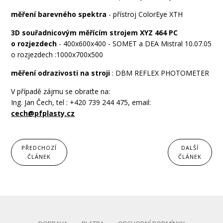
měření barevného spektra
- přístroj ColorEye XTH
3D souřadnicovým měřícím strojem XYZ 464 PC
o rozjezdech
- 400x600x400 - SOMET a DEA Mistral 10.07.05
o rozjezdech :1000x700x500
měření odrazivosti na stroji
: DBM REFLEX PHOTOMETER
V případě zájmu se obraťte na:
Ing. Jan Čech, tel : +420 739 244 475, email:
cech@pfplasty.cz
PŘEDCHOZÍ
DALŠÍ
ČLÁNEK
ČLÁNEK