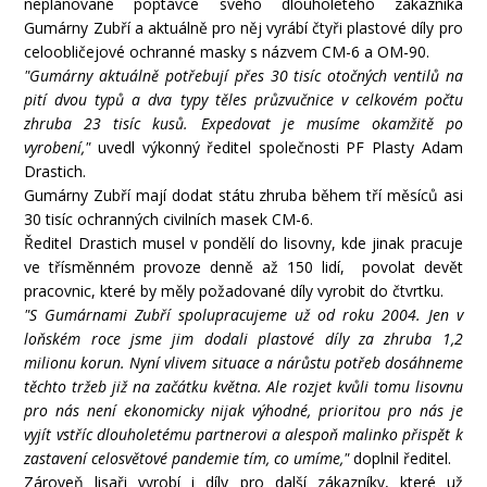
neplánované poptávce svého dlouholetého zákazníka
Gumárny Zubří a aktuálně pro něj vyrábí čtyři plastové díly pro
celoobličejové ochranné masky s názvem CM-6 a OM-90.
"Gumárny aktuálně potřebují přes 30 tisíc otočných ventilů na
pití dvou typů a dva typy těles průzvučnice v celkovém počtu
zhruba 23 tisíc kusů. Expedovat je musíme okamžitě po
vyrobení,"
uvedl výkonný ředitel společnosti PF Plasty Adam
Drastich.
Gumárny Zubří mají dodat státu zhruba během tří měsíců asi
30 tisíc ochranných civilních masek CM-6.
Ředitel Drastich musel v pondělí do lisovny, kde jinak pracuje
ve třísměnném provoze denně až 150 lidí, povolat devět
pracovnic, které by měly požadované díly vyrobit do čtvrtku.
"S Gumárnami Zubří spolupracujeme už od roku 2004. Jen v
loňském roce jsme jim dodali plastové díly za zhruba 1,2
milionu korun. Nyní vlivem situace a nárůstu potřeb dosáhneme
těchto tržeb již na začátku května. Ale rozjet kvůli tomu lisovnu
pro nás není ekonomicky nijak výhodné, prioritou pro nás je
vyjít vstříc dlouholetému partnerovi a alespoň malinko přispět k
zastavení celosvětové pandemie tím, co umíme,"
doplnil ředitel.
Zároveň lisaři vyrobí i díly pro další zákazníky, které už