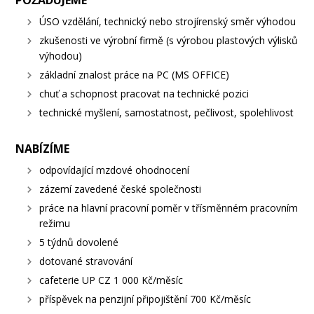
POŽADUJEME
ÚSO vzdělání, technický nebo strojírenský směr výhodou
zkušenosti ve výrobní firmě (s výrobou plastových výlisků
výhodou)
základní znalost práce na PC (MS OFFICE)
chuť a schopnost pracovat na technické pozici
technické myšlení, samostatnost, pečlivost, spolehlivost
NABÍZÍME
odpovídající mzdové ohodnocení
zázemí zavedené české společnosti
práce na hlavní pracovní poměr v třísměnném pracovním
režimu
5 týdnů dovolené
dotované stravování
cafeterie UP CZ 1 000 Kč/měsíc
příspěvek na penzijní připojištění 700 Kč/měsíc